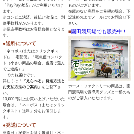
「PayPay決済」がご利用いただけ
ものがございます。
ます。
在庫のない商品をご希望の場合、下
※コンビニ決済、後払い決済は、別
記連絡先までメールにてお問合せ下
途手数料がかかります。
さい。
※振込手数料はお客様負担となりま
■
園田競馬場でも販売中！
す。
●送料について
「ネコポス(またはクリックポス
ト)」「宅配便」「宅急便コンパク
ト（小さい商品の場合。当店で選ん
でご連絡）」
でのお届けです。
詳しくは
「『えらべる』発送方法と
ホース・ファクトリーの商品は、園
お支払方法のご案内」
をご覧下さ
田競馬場で誘導馬グッズと一部のも
い。
のがご購入いただけます。
10,000円以上お買い上げいただいた
場合は、「ネコポス（またはクリッ
クポスト）送料」分をお値引しま
す。
●発送について
発送日：祝祭日を除く毎週月・水・