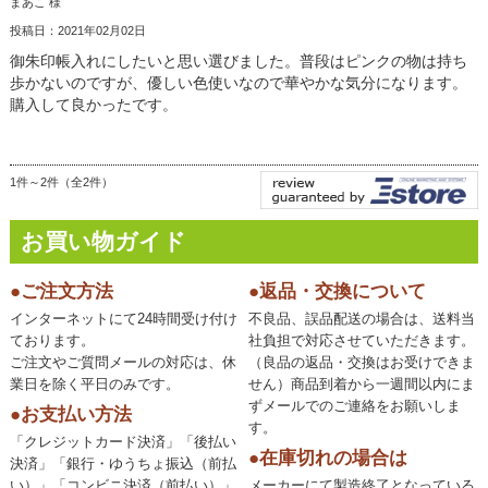
まあこ 様
投稿日：2021年02月02日
御朱印帳入れにしたいと思い選びました。普段はピンクの物は持ち
歩かないのですが、優しい色使いなので華やかな気分になります。
購入して良かったです。
1件～2件（全2件）
お買い物ガイド
●ご注文方法
●返品・交換について
インターネットにて24時間受け付け
不良品、誤品配送の場合は、送料当
ております。
社負担で対応させていただきます。
ご注文やご質問メールの対応は、休
（良品の返品・交換はお受けできま
業日を除く平日のみです。
せん）商品到着から一週間以内にま
ずメールでのご連絡をお願いしま
●お支払い方法
す。
「クレジットカード決済」「後払い
●在庫切れの場合は
決済」「銀行・ゆうちょ振込（前払
い）」「コンビニ決済（前払い）」
メーカーにて製造終了となっている