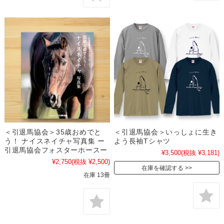
＜引退馬協会＞35歳おめでと
＜引退馬協会＞いっしょに生き
う！ ナイスネイチャ写真集 ー
よう長袖Tシャツ
引退馬協会フォスターホースー
¥3,500
(税抜 ¥3,181)
¥2,750
(税抜 ¥2,500)
在庫を確認する
在庫 13冊