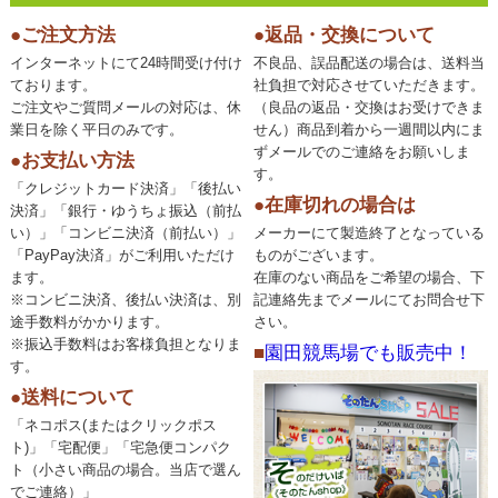
●ご注文方法
●返品・交換について
インターネットにて24時間受け付け
不良品、誤品配送の場合は、送料当
ております。
社負担で対応させていただきます。
ご注文やご質問メールの対応は、休
（良品の返品・交換はお受けできま
業日を除く平日のみです。
せん）商品到着から一週間以内にま
ずメールでのご連絡をお願いしま
●お支払い方法
す。
「クレジットカード決済」「後払い
●在庫切れの場合は
決済」「銀行・ゆうちょ振込（前払
い）」「コンビニ決済（前払い）」
メーカーにて製造終了となっている
「PayPay決済」がご利用いただけ
ものがございます。
ます。
在庫のない商品をご希望の場合、下
※コンビニ決済、後払い決済は、別
記連絡先までメールにてお問合せ下
途手数料がかかります。
さい。
※振込手数料はお客様負担となりま
■
園田競馬場でも販売中！
す。
●送料について
「ネコポス(またはクリックポス
ト)」「宅配便」「宅急便コンパク
ト（小さい商品の場合。当店で選ん
でご連絡）」