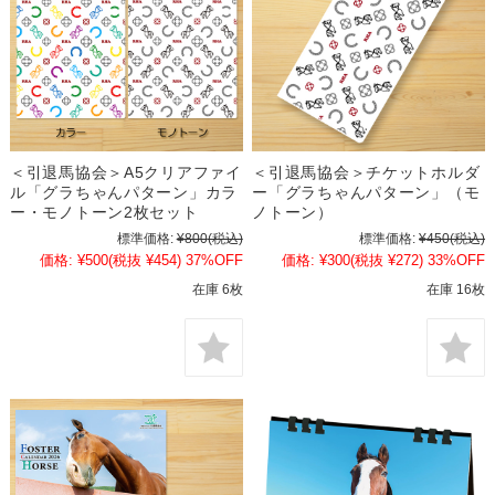
＜引退馬協会＞A5クリアファイ
＜引退馬協会＞チケットホルダ
ル「グラちゃんパターン」カラ
ー「グラちゃんパターン」（モ
ー・モノトーン2枚セット
ノトーン）
標準価格:
¥800
(税込)
標準価格:
¥450
(税込)
価格:
¥500
(税抜 ¥454)
37%OFF
価格:
¥300
(税抜 ¥272)
33%OFF
在庫 6枚
在庫 16枚