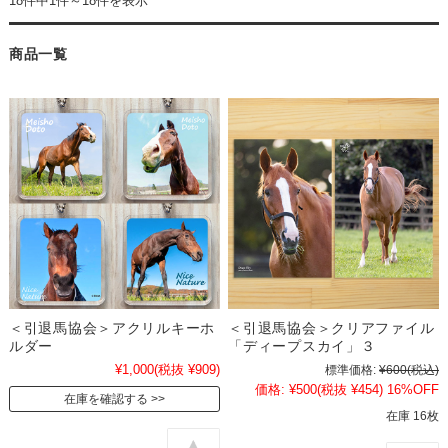
18件中1件～18件を表示
商品一覧
＜引退馬協会＞アクリルキーホ
＜引退馬協会＞クリアファイル
ルダー
「ディープスカイ」３
¥1,000
(税抜 ¥909)
標準価格:
¥600
(税込)
価格:
¥500
(税抜 ¥454)
16%OFF
在庫を確認する
在庫 16枚