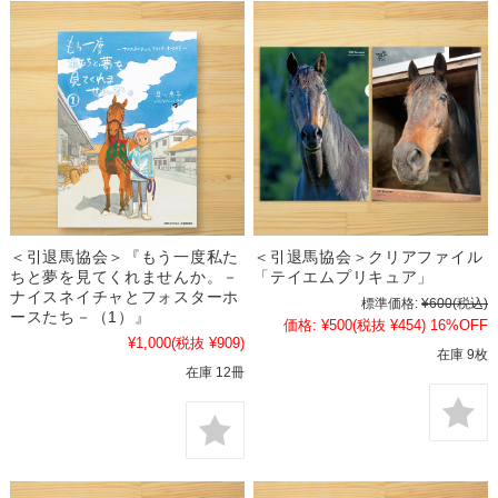
＜引退馬協会＞『もう一度私た
＜引退馬協会＞クリアファイル
ちと夢を見てくれませんか。－
「テイエムプリキュア」
ナイスネイチャとフォスターホ
標準価格:
¥600
(税込)
ースたち－（1）』
価格:
¥500
(税抜 ¥454)
16%OFF
¥1,000
(税抜 ¥909)
在庫 9枚
在庫 12冊