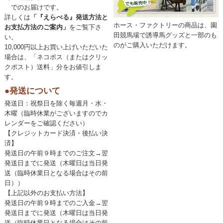
でのお届けです。
詳しくは
「『えらべる』発送方法と
ホース・ファクトリーの商品は、園
お支払方法のご案内」
をご覧下さ
田競馬場で誘導馬グッズと一部のも
い。
のがご購入いただけます。
10,000円以上お買い上げいただいた
場合は、「ネコポス（またはクリッ
クポスト）送料」分をお値引しま
す。
●発送について
発送日：祝祭日を除く毎週月・水・
木曜（臨時休業がございますのでカ
レンダーをご確認ください）
【クレジットカード決済・後払い決
済】
発送日の午前９時までのご注文→翌
発送日までに発送（木曜日は当日発
送（臨時休業日となる場合はその前
日））
【上記以外のお支払い方法】
発送日の午前９時までのご入金→翌
発送日までに発送（木曜日は当日発
送（臨時休業日となる場合はその前