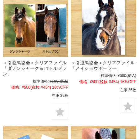
＜引退馬協会＞クリアファイル
＜引退馬協会＞クリアファイル
「ダノンシャーク＆バトルプラ
「メイショウボーラー」
ン」
標準価格:
¥600
(税込)
標準価格:
¥600
(税込)
価格:
¥500
(税抜 ¥454)
16%OFF
価格:
¥500
(税抜 ¥454)
16%OFF
在庫 36枚
在庫 39枚