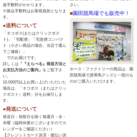
途手数料がかかります。
さい。
※振込手数料はお客様負担となりま
■
園田競馬場でも販売中！
す。
●送料について
「ネコポス(またはクリックポス
ト)」「宅配便」「宅急便コンパク
ト（小さい商品の場合。当店で選ん
でご連絡）」
でのお届けです。
詳しくは
「『えらべる』発送方法と
ホース・ファクトリーの商品は、園
お支払方法のご案内」
をご覧下さ
田競馬場で誘導馬グッズと一部のも
い。
のがご購入いただけます。
10,000円以上お買い上げいただいた
場合は、「ネコポス（またはクリッ
クポスト）送料」分をお値引しま
す。
●発送について
発送日：祝祭日を除く毎週月・水・
木曜（臨時休業がございますのでカ
レンダーをご確認ください）
【クレジットカード決済・後払い決