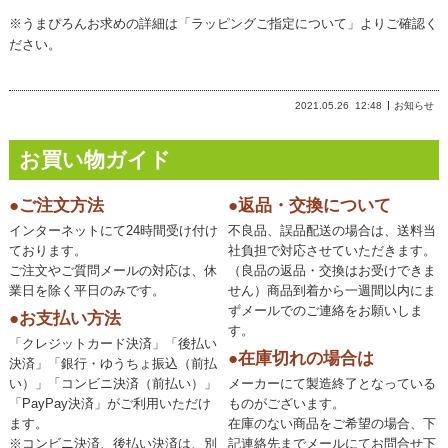
※うまぴろんお求めの詳細は「ラッピングご指定について」よりご確認く
ださい。
2021.05.26
12:48
お知らせ
お買い物ガイド
●ご注文方法
●返品・交換について
インターネットにて24時間受け付け
不良品、誤品配送の場合は、送料当
ております。
社負担で対応させていただきます。
ご注文やご質問メールの対応は、休
（良品の返品・交換はお受けできま
業日を除く平日のみです。
せん）商品到着から一週間以内にま
ずメールでのご連絡をお願いしま
●お支払い方法
す。
「クレジットカード決済」「後払い
●在庫切れの場合は
決済」「銀行・ゆうちょ振込（前払
い）」「コンビニ決済（前払い）」
メーカーにて製造終了となっている
「PayPay決済」がご利用いただけ
ものがございます。
ます。
在庫のない商品をご希望の場合、下
※コンビニ決済、後払い決済は、別
記連絡先までメールにてお問合せ下