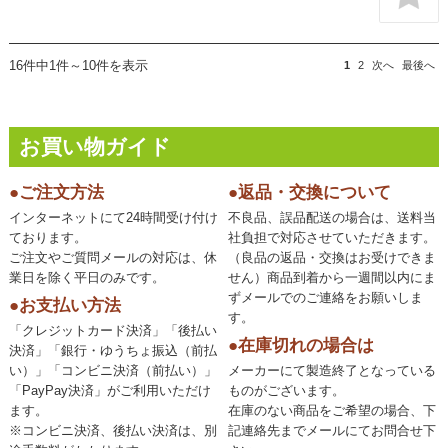
16件中1件～10件を表示
1
2
次へ
最後へ
お買い物ガイド
●ご注文方法
●返品・交換について
インターネットにて24時間受け付け
不良品、誤品配送の場合は、送料当
ております。
社負担で対応させていただきます。
ご注文やご質問メールの対応は、休
（良品の返品・交換はお受けできま
業日を除く平日のみです。
せん）商品到着から一週間以内にま
ずメールでのご連絡をお願いしま
●お支払い方法
す。
「クレジットカード決済」「後払い
●在庫切れの場合は
決済」「銀行・ゆうちょ振込（前払
い）」「コンビニ決済（前払い）」
メーカーにて製造終了となっている
「PayPay決済」がご利用いただけ
ものがございます。
ます。
在庫のない商品をご希望の場合、下
※コンビニ決済、後払い決済は、別
記連絡先までメールにてお問合せ下