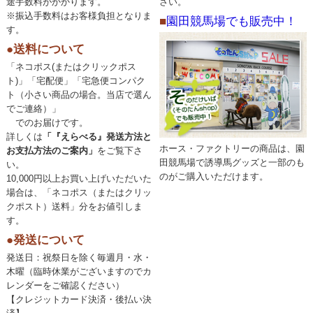
途手数料がかかります。
さい。
※振込手数料はお客様負担となりま
■
園田競馬場でも販売中！
す。
●送料について
「ネコポス(またはクリックポス
ト)」「宅配便」「宅急便コンパク
ト（小さい商品の場合。当店で選ん
でご連絡）」
でのお届けです。
詳しくは
「『えらべる』発送方法と
ホース・ファクトリーの商品は、園
お支払方法のご案内」
をご覧下さ
田競馬場で誘導馬グッズと一部のも
い。
のがご購入いただけます。
10,000円以上お買い上げいただいた
場合は、「ネコポス（またはクリッ
クポスト）送料」分をお値引しま
す。
●発送について
発送日：祝祭日を除く毎週月・水・
木曜（臨時休業がございますのでカ
レンダーをご確認ください）
【クレジットカード決済・後払い決