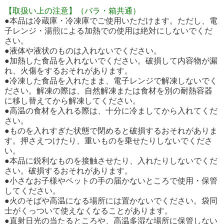
【取扱い上の注意】（バラ・箱共通）
●本品は冷蔵庫・冷凍庫でご使用いただけます。ただし、電
子レンジ・湯煎による加熱での使用は絶対にしないでくだ
さい。
●液体や液状のものは入れないでください。
●加熱した食品を入れないでください。破損して内容物が漏
れ、火傷をするおそれがあります。
●冷凍した食品を入れたまま、電子レンジで解凍しないでく
ださい。解凍の際は、自然解凍または食材を別の耐熱容器
に移し替えてから解凍してください。
●高温の食材を入れる際は、十分に冷ましてから入れてくだ
さい。
●ものを入れすぎた状態で閉めると破損するおそれがありま
す。押さえつけたり、重いものを乗せたりしないでくださ
い。
●本品に鋭利なものを接触させたり、入れたりしないでくだ
さい。破損するおそれがあります。
●小さなお子様やペットの手の届かないところで使用・保管
してください。
●火のそばや高温になる場所には置かないでください。袋同
士がくっついて使えなくなることがあります。
●直射日光の当たるところや、高温多湿な場所に保管しない