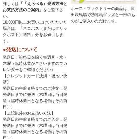
詳しくは
「『えらべる』発送方法と
ホース・ファクトリーの商品は、園
お支払方法のご案内」
をご覧下さ
田競馬場で誘導馬グッズと一部のも
い。
のがご購入いただけます。
10,000円以上お買い上げいただいた
場合は、「ネコポス（またはクリッ
クポスト）送料」分をお値引しま
す。
●発送について
発送日：祝祭日を除く毎週月・水・
木曜（臨時休業がございますのでカ
レンダーをご確認ください）
【クレジットカード決済・後払い決
済】
発送日の午前９時までのご注文→翌
発送日までに発送（木曜日は当日発
送（臨時休業日となる場合はその前
日））
【上記以外のお支払い方法】
発送日の午前９時までのご入金→翌
発送日までに発送（木曜日は当日発
送（臨時休業日となる場合はその前
日））