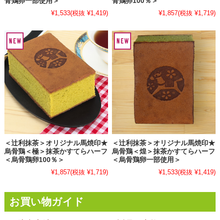
骨鶏卵一部使用＞
骨鶏卵100％＞
¥1,533
(税抜 ¥1,419)
¥1,857
(税抜 ¥1,719)
＜辻利抹茶＞オリジナル馬焼印★
＜辻利抹茶＞オリジナル馬焼印★
烏骨鶏＜極＞抹茶かすてらハーフ
烏骨鶏＜煌＞抹茶かすてらハーフ
＜烏骨鶏卵100％＞
＜烏骨鶏卵一部使用＞
¥1,857
(税抜 ¥1,719)
¥1,533
(税抜 ¥1,419)
お買い物ガイド