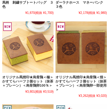
馬柄 刺繍サブトートバッグ ３
ダーラナホース マネーバンク
色
３色
¥1,870
(税抜 ¥1,700)
¥2,178
(税抜 ¥1,980)
オリジナル馬焼印★烏骨鶏＜極＞
オリジナル馬焼印★烏骨鶏＜煌＞
かすてらハーフ２個セット（抹茶
かすてらハーフ２個セット（抹茶
＋プレーン）＜烏骨鶏卵100％＞
＋プレーン）＜烏骨鶏卵一部使用
＞
¥3,801
(税抜 ¥3,519)
¥3,262
(税抜 ¥3,020)