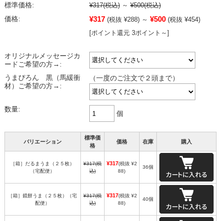
標準価格:
¥317
(税込)
～
¥500
(税込)
¥317
¥500
価格:
(税抜 ¥288)
～
(税抜 ¥454)
[ポイント還元 3ポイント～]
オリジナルメッセージカ
ードご希望の方→:
うまぴろん 黒（馬緩衝
（一度のご注文で２頭まで）
材）ご希望の方→:
数量:
個
標準価
バリエーション
価格
在庫
購入
格
¥317
［箱］だるまうま（２５枚）
¥317
(税
(税抜 ¥2
36個
（宅配便）
込)
88)
¥317
［箱］鏡餅うま（２５枚）（宅
¥317
(税
(税抜 ¥2
40個
配便）
込)
88)