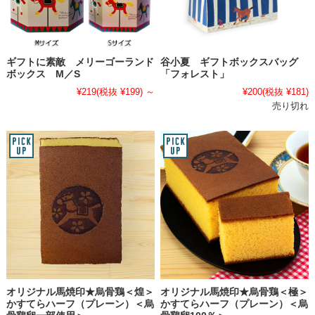
ギフトに素敵 メリーゴーランド
谷小夏 ギフトボックスバッグ
ボックス M／S
「フォレスト」
¥219
(税抜 ¥199)
～
¥200
(税抜 ¥181)
売り切れ
オリジナル馬焼印★烏骨鶏＜煌＞
オリジナル馬焼印★烏骨鶏＜極＞
かすてらハーフ（プレーン）＜烏
かすてらハーフ（プレーン）＜烏