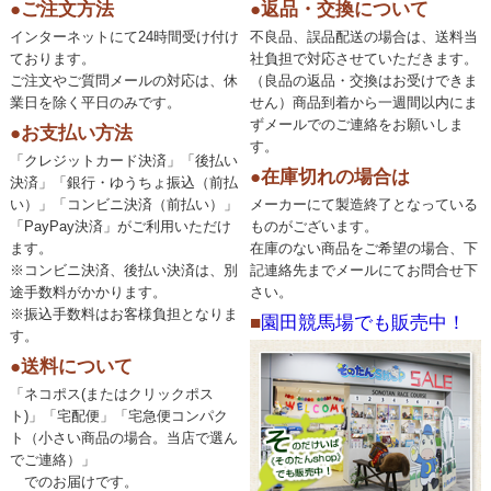
●ご注文方法
●返品・交換について
インターネットにて24時間受け付け
不良品、誤品配送の場合は、送料当
ております。
社負担で対応させていただきます。
ご注文やご質問メールの対応は、休
（良品の返品・交換はお受けできま
業日を除く平日のみです。
せん）商品到着から一週間以内にま
ずメールでのご連絡をお願いしま
●お支払い方法
す。
「クレジットカード決済」「後払い
●在庫切れの場合は
決済」「銀行・ゆうちょ振込（前払
い）」「コンビニ決済（前払い）」
メーカーにて製造終了となっている
「PayPay決済」がご利用いただけ
ものがございます。
ます。
在庫のない商品をご希望の場合、下
※コンビニ決済、後払い決済は、別
記連絡先までメールにてお問合せ下
途手数料がかかります。
さい。
※振込手数料はお客様負担となりま
■
園田競馬場でも販売中！
す。
●送料について
「ネコポス(またはクリックポス
ト)」「宅配便」「宅急便コンパク
ト（小さい商品の場合。当店で選ん
でご連絡）」
でのお届けです。