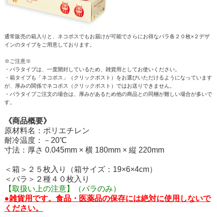
通常販売の箱入りと、ネコポスでもお届けが可能でさらにお得なバラ各２０枚×２デザ
インのタイプをご用意しております。
※ご注意※
・バラタイプは、一度開封しているため、雑貨用としてお使いください。
・箱タイプも「ネコポス」（クリックポスト）をお選びいただけるようになっています
が、厚みの関係でネコポス（クリックポスト）ではお送りできません。
・バラタイプご注文の場合は、厚みがあるため他の商品との同梱が難しい場合が多いで
す。
《商品概要》
原材料名：ポリエチレン
耐冷温度：－20℃
寸法：厚さ 0.045mm × 横 180mm × 縦 220mm
＜箱＞２５枚入り（箱サイズ：19×6×4cm）
＜バラ＞２種４０枚入り
【取扱い上の注意】（バラのみ）
●雑貨用です。食品・医薬品の保存には絶対に使用しないで
ください。