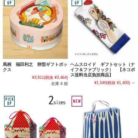
馬柄 福田利之 卵型ギフトボッ
ヘムスロイド ギフトセット（ナ
クス
イフ＆ファブリック） 【ネコポ
ス送料当店負担商品】
¥3,811
(税抜 ¥3,464)
¥1,540
(税抜 ¥1,400)
～
在庫 4 個