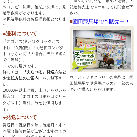
ます。
在庫のない商品をご希望の場合、下
※コンビニ決済、後払い決済は、別
記連絡先までメールにてお問合せ下
途手数料がかかります。
さい。
※振込手数料はお客様負担となりま
■
園田競馬場でも販売中！
す。
●送料について
「ネコポス(またはクリックポス
ト)」「宅配便」「宅急便コンパク
ト（小さい商品の場合。当店で選ん
でご連絡）」
でのお届けです。
詳しくは
「『えらべる』発送方法と
ホース・ファクトリーの商品は、園
お支払方法のご案内」
をご覧下さ
田競馬場で誘導馬グッズと一部のも
い。
のがご購入いただけます。
10,000円以上お買い上げいただいた
場合は、「ネコポス（またはクリッ
クポスト）送料」分をお値引しま
す。
●発送について
発送日：祝祭日を除く毎週月・水・
木曜（臨時休業がございますのでカ