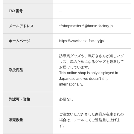
FAX番号
--
メールアドレス
**shopmaster**@horse-factory.jp
ホームページ
https://www.horse-factory.jp/
誘導馬グッズや、馬好きさんが嬉しいグ
ッズ、馬のためになるグッズを厳選して
お届けしています。
取扱商品
This online shop is only displayed in
Japanese and we doesn't ship
internationally.
許認可・資格
必要なし
ご注文いただきました商品が在庫切れの
販売数量
場合は、メールにてご連絡差し上げま
す。