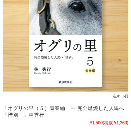
在庫 16冊
「オグリの里（５）青春編 ー 完全燃焼した人馬へ
「惜別」」林秀行
¥1,500
(税抜 ¥1,363)