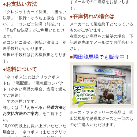
ずメールでのご連絡をお願いしま
●お支払い方法
す。
「クレジットカード決済」「後払い
●在庫切れの場合は
決済」「銀行・ゆうちょ振込（前払
い）」「コンビニ決済（前払い）」
メーカーにて製造終了となっている
「PayPay決済」がご利用いただけ
ものがございます。
ます。
在庫のない商品をご希望の場合、下
※コンビニ決済、後払い決済は、別
記連絡先までメールにてお問合せ下
途手数料がかかります。
さい。
※振込手数料はお客様負担となりま
■
園田競馬場でも販売中！
す。
●送料について
「ネコポス(またはクリックポス
ト)」「宅配便」「宅急便コンパク
ト（小さい商品の場合。当店で選ん
でご連絡）」
でのお届けです。
詳しくは
「『えらべる』発送方法と
ホース・ファクトリーの商品は、園
お支払方法のご案内」
をご覧下さ
田競馬場で誘導馬グッズと一部のも
い。
のがご購入いただけます。
10,000円以上お買い上げいただいた
場合は、「ネコポス（またはクリッ