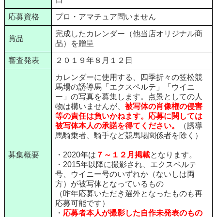
応募資格
プロ・アマチュア問いません
完成したカレンダー（他当店オリジナル商
賞品
品）を贈呈
審査発表
２０１９年８月１２日
カレンダーに使用する、四季折々の笠松競
馬場の誘導馬「エクスペルテ」「ウイニ
ー」の写真を募集します。点景としての人
物は構いませんが、
被写体の肖像権の侵害
等の責任は負いかねます。応募に関しては
被写体本人の承諾を得てください。
（誘導
馬騎乗者、騎手など競馬場関係者を除く）
募集概要
・2020年は
７～１２月掲載
となります。
・2015年以降に撮影され、エクスペルテ
号、ウイニー号のいずれか（ないしは両
方）が被写体となっているもの
（昨年応募いただき選外となったものも再
応募可能です）
・
応募者本人が撮影した自作未発表のもの