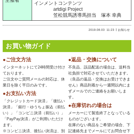
主催者
インメントコンテンツ
artdigi Project
笠松競馬誘導馬担当 塚本 幸典
2019.08.03
11:23
お知らせ
お買い物ガイド
●ご注文方法
●返品・交換について
インターネットにて24時間受け付け
不良品、誤品配送の場合は、送料当
ております。
社負担で対応させていただきます。
ご注文やご質問メールの対応は、休
（良品の返品・交換はお受けできま
業日を除く平日のみです。
せん）商品到着から一週間以内にま
ずメールでのご連絡をお願いしま
●お支払い方法
す。
「クレジットカード決済」「後払い
●在庫切れの場合は
決済」「銀行・ゆうちょ振込（前払
い）」「コンビニ決済（前払い）」
メーカーにて製造終了となっている
「PayPay決済」がご利用いただけ
ものがございます。
ます。
在庫のない商品をご希望の場合、下
※コンビニ決済、後払い決済は、別
記連絡先までメールにてお問合せ下