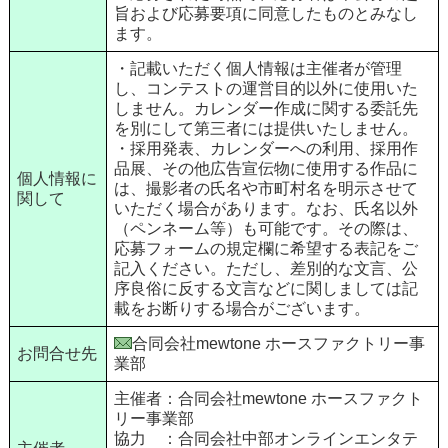
旨および応募要項に同意したものとみなし
ます。
・記載いただく個人情報は主催者が管理
し、コンテストの運営目的以外に使用いた
しません。カレンダー作成に関する委託先
を別にして第三者には提供いたしません。
・採用発表、カレンダーへの利用、採用作
品展、その他広告宣伝物に使用する作品に
個人情報に
は、撮影者の氏名や市町村名を明示させて
関して
いただく場合があります。なお、氏名以外
（ペンネーム等）も可能です。その際は、
応募フォームの規定欄に希望する表記をご
記入ください。ただし、差別的な文言、公
序良俗に反する文言などに関しましては記
載をお断りする場合がございます。
合同会社mewtone ホースファクトリー事
お問合せ先
業部
主催者：合同会社mewtone ホースファクト
リー事業部
協力 ：合同会社中部オンラインエンタテ