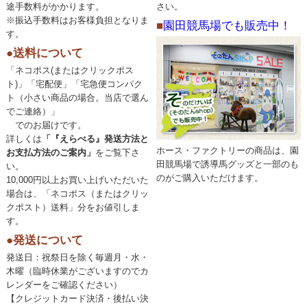
途手数料がかかります。
さい。
※振込手数料はお客様負担となりま
■
園田競馬場でも販売中！
す。
●送料について
「ネコポス(またはクリックポス
ト)」「宅配便」「宅急便コンパク
ト（小さい商品の場合。当店で選ん
でご連絡）」
でのお届けです。
詳しくは
「『えらべる』発送方法と
ホース・ファクトリーの商品は、園
お支払方法のご案内」
をご覧下さ
田競馬場で誘導馬グッズと一部のも
い。
のがご購入いただけます。
10,000円以上お買い上げいただいた
場合は、「ネコポス（またはクリッ
クポスト）送料」分をお値引しま
す。
●発送について
発送日：祝祭日を除く毎週月・水・
木曜（臨時休業がございますのでカ
レンダーをご確認ください）
【クレジットカード決済・後払い決