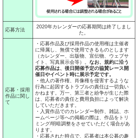
2020年カレンダーの応募期間は終了しまし
応募方法
た。
・応募作品及び採用作品の使用権は主催者
に帰属し、無償で使用できるものとします
（カレンダー、出版物、宣伝物、ウェブサ
イト、写真展示会等）。
なお、規約に沿う
応募作品は、後日開催予定の協賛レース開
催日やイベント時に展示予定です。
・他人の著作権、肖像権を侵害するような
行為に起因するトラブルの責任は一切負い
応募・採用
かねます。万一、第三者と紛争が生じた際
作品に関し
は、応募者の責任と費用負担によって解決
て
していただきます。
・入賞作品でのカレンダー制作、雑誌、ホ
ームページ等への掲載の際は、作品をトリ
ミング/明暗調整をさせていただく場合があ
ります。
・応募された時点で、応募者は本公募の趣