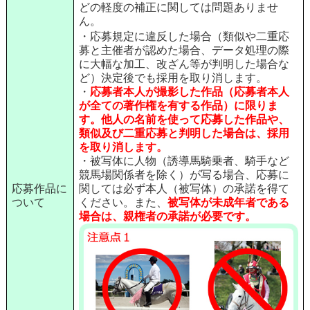
どの軽度の補正に関しては問題ありませ
ん。
・応募規定に違反した場合（類似や二重応
募と主催者が認めた場合、データ処理の際
に大幅な加工、改ざん等が判明した場合な
ど）決定後でも採用を取り消します。
・
応募者本人が撮影した作品（応募者本人
が全ての著作権を有する作品）に限りま
す。
他人の名前を使って応募した作品や、
類似及び二重応募と判明した場合は、採用
を取り消します。
・被写体に人物（誘導馬騎乗者、騎手など
競馬場関係者を除く）が写る場合、応募に
応募作品に
関しては必ず本人（被写体）の承諾を得て
ついて
ください。また、
被写体が未成年者である
場合は、親権者の承諾が必要です。