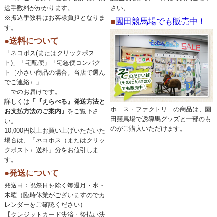
途手数料がかかります。
さい。
※振込手数料はお客様負担となりま
■
園田競馬場でも販売中！
す。
●送料について
「ネコポス(またはクリックポス
ト)」「宅配便」「宅急便コンパク
ト（小さい商品の場合。当店で選ん
でご連絡）」
でのお届けです。
詳しくは
「『えらべる』発送方法と
ホース・ファクトリーの商品は、園
お支払方法のご案内」
をご覧下さ
田競馬場で誘導馬グッズと一部のも
い。
のがご購入いただけます。
10,000円以上お買い上げいただいた
場合は、「ネコポス（またはクリッ
クポスト）送料」分をお値引しま
す。
●発送について
発送日：祝祭日を除く毎週月・水・
木曜（臨時休業がございますのでカ
レンダーをご確認ください）
【クレジットカード決済・後払い決