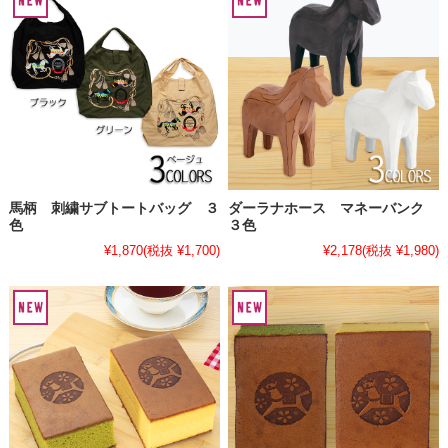
馬柄 刺繍サブトートバッグ ３
ダーラナホース マネーバンク
色
３色
¥1,870
(税抜 ¥1,700)
¥2,178
(税抜 ¥1,980)