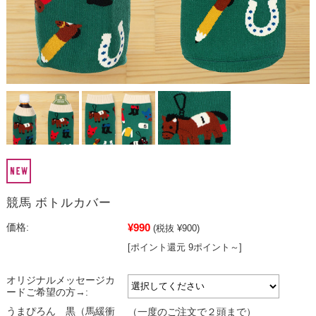
競馬 ボトルカバー
¥990
価格:
(税抜 ¥900)
[ポイント還元 9ポイント～]
オリジナルメッセージカ
ードご希望の方→:
うまぴろん 黒（馬緩衝
（一度のご注文で２頭まで）