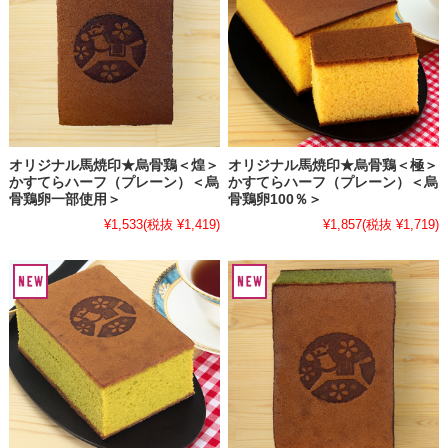
オリジナル馬焼印★烏骨鶏＜煌＞
オリジナル馬焼印★烏骨鶏＜極＞
かすてらハーフ（プレーン）＜烏
かすてらハーフ（プレーン）＜烏
骨鶏卵一部使用＞
骨鶏卵100％＞
¥1,533
(税抜 ¥1,419)
¥1,857
(税抜 ¥1,719)