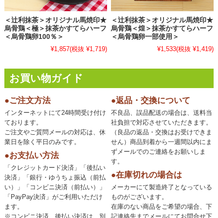
＜辻利抹茶＞オリジナル馬焼印★
＜辻利抹茶＞オリジナル馬焼印★
烏骨鶏＜極＞抹茶かすてらハーフ
烏骨鶏＜煌＞抹茶かすてらハーフ
＜烏骨鶏卵100％＞
＜烏骨鶏卵一部使用＞
¥1,857
(税抜 ¥1,719)
¥1,533
(税抜 ¥1,419)
お買い物ガイド
●ご注文方法
●返品・交換について
インターネットにて24時間受け付け
不良品、誤品配送の場合は、送料当
ております。
社負担で対応させていただきます。
ご注文やご質問メールの対応は、休
（良品の返品・交換はお受けできま
業日を除く平日のみです。
せん）商品到着から一週間以内にま
ずメールでのご連絡をお願いしま
●お支払い方法
す。
「クレジットカード決済」「後払い
●在庫切れの場合は
決済」「銀行・ゆうちょ振込（前払
い）」「コンビニ決済（前払い）」
メーカーにて製造終了となっている
「PayPay決済」がご利用いただけ
ものがございます。
ます。
在庫のない商品をご希望の場合、下
※コンビニ決済、後払い決済は、別
記連絡先までメールにてお問合せ下