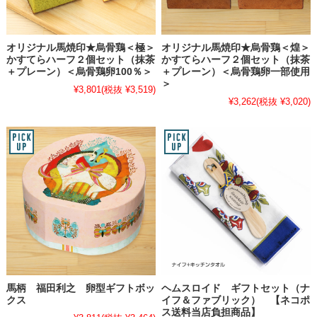
オリジナル馬焼印★烏骨鶏＜極＞
オリジナル馬焼印★烏骨鶏＜煌＞
かすてらハーフ２個セット（抹茶
かすてらハーフ２個セット（抹茶
＋プレーン）＜烏骨鶏卵100％＞
＋プレーン）＜烏骨鶏卵一部使用
＞
¥3,801
(税抜 ¥3,519)
¥3,262
(税抜 ¥3,020)
馬柄 福田利之 卵型ギフトボッ
ヘムスロイド ギフトセット（ナ
クス
イフ＆ファブリック） 【ネコポ
ス送料当店負担商品】