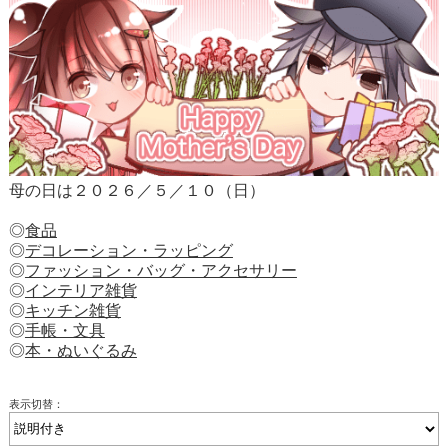
母の日は２０２６／５／１０（日）
◎
食品
◎
デコレーション・ラッピング
◎
ファッション・バッグ・アクセサリー
◎
インテリア雑貨
◎
キッチン雑貨
◎
手帳・文具
◎
本・ぬいぐるみ
表示切替：