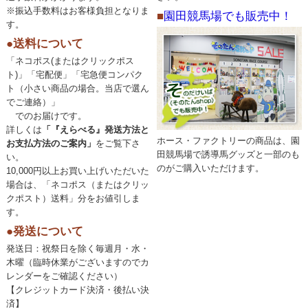
※振込手数料はお客様負担となりま
■
園田競馬場でも販売中！
す。
●送料について
「ネコポス(またはクリックポス
ト)」「宅配便」「宅急便コンパク
ト（小さい商品の場合。当店で選ん
でご連絡）」
でのお届けです。
詳しくは
「『えらべる』発送方法と
ホース・ファクトリーの商品は、園
お支払方法のご案内」
をご覧下さ
田競馬場で誘導馬グッズと一部のも
い。
のがご購入いただけます。
10,000円以上お買い上げいただいた
場合は、「ネコポス（またはクリッ
クポスト）送料」分をお値引しま
す。
●発送について
発送日：祝祭日を除く毎週月・水・
木曜（臨時休業がございますのでカ
レンダーをご確認ください）
【クレジットカード決済・後払い決
済】