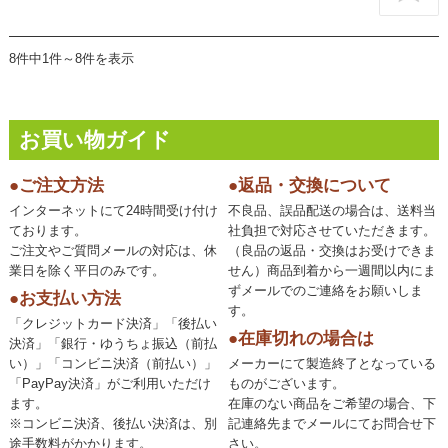
8件中1件～8件を表示
お買い物ガイド
●ご注文方法
●返品・交換について
インターネットにて24時間受け付け
不良品、誤品配送の場合は、送料当
ております。
社負担で対応させていただきます。
ご注文やご質問メールの対応は、休
（良品の返品・交換はお受けできま
業日を除く平日のみです。
せん）商品到着から一週間以内にま
ずメールでのご連絡をお願いしま
●お支払い方法
す。
「クレジットカード決済」「後払い
●在庫切れの場合は
決済」「銀行・ゆうちょ振込（前払
い）」「コンビニ決済（前払い）」
メーカーにて製造終了となっている
「PayPay決済」がご利用いただけ
ものがございます。
ます。
在庫のない商品をご希望の場合、下
※コンビニ決済、後払い決済は、別
記連絡先までメールにてお問合せ下
途手数料がかかります。
さい。