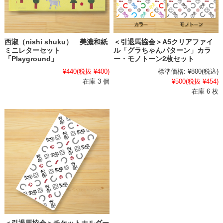
西淑（nishi shuku） 美濃和紙
＜引退馬協会＞A5クリアファイ
ミニレターセット
ル「グラちゃんパターン」カラ
「Playground」
ー・モノトーン2枚セット
¥440
(税抜 ¥400)
標準価格:
¥800
(税込)
在庫 3 個
¥500
(税抜 ¥454)
在庫 6 枚