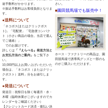
途手数料がかかります。
さい。
※振込手数料はお客様負担となりま
■
園田競馬場でも販売中！
す。
●送料について
「ネコポス(またはクリックポス
ト)」「宅配便」「宅急便コンパク
ト（小さい商品の場合。当店で選ん
でご連絡）」
でのお届けです。
詳しくは
「『えらべる』発送方法と
ホース・ファクトリーの商品は、園
お支払方法のご案内」
をご覧下さ
田競馬場で誘導馬グッズと一部のも
い。
のがご購入いただけます。
10,000円以上お買い上げいただいた
場合は、「ネコポス（またはクリッ
クポスト）送料」分をお値引しま
す。
●発送について
発送日：祝祭日を除く毎週月・水・
木曜（臨時休業がございますのでカ
レンダーをご確認ください）
【クレジットカード決済・後払い決