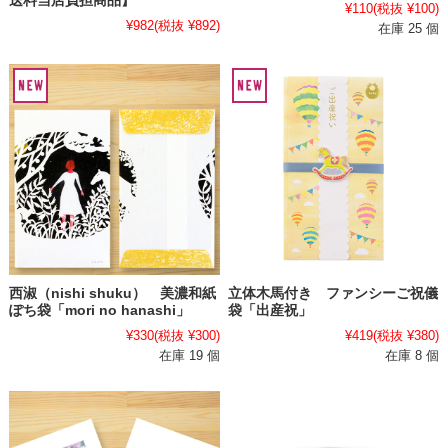
送料当店負担商品】
¥110
(税抜 ¥100)
¥982
(税抜 ¥892)
在庫 25 個
西淑（nishi shuku） 美濃和紙
立体木馬付き ファンシーご祝儀
ぽち袋「mori no hanashi」
袋「出産祝」
¥330
(税抜 ¥300)
¥419
(税抜 ¥380)
在庫 19 個
在庫 8 個