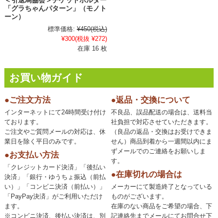
＜引退馬協会＞チケットホルダー
「グラちゃんパターン」（モノト
ーン）
標準価格:
¥450
(税込)
¥300
(税抜 ¥272)
在庫 16 枚
お買い物ガイド
●ご注文方法
●返品・交換について
インターネットにて24時間受け付け
不良品、誤品配送の場合は、送料当
ております。
社負担で対応させていただきます。
ご注文やご質問メールの対応は、休
（良品の返品・交換はお受けできま
業日を除く平日のみです。
せん）商品到着から一週間以内にま
ずメールでのご連絡をお願いしま
●お支払い方法
す。
「クレジットカード決済」「後払い
●在庫切れの場合は
決済」「銀行・ゆうちょ振込（前払
い）」「コンビニ決済（前払い）」
メーカーにて製造終了となっている
「PayPay決済」がご利用いただけ
ものがございます。
ます。
在庫のない商品をご希望の場合、下
※コンビニ決済、後払い決済は、別
記連絡先までメールにてお問合せ下