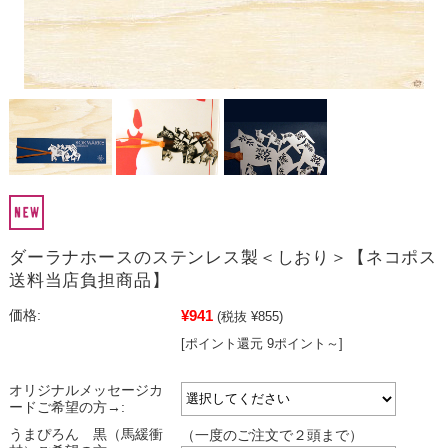
ダーラナホースのステンレス製＜しおり＞【ネコポス
送料当店負担商品】
¥941
価格:
(税抜 ¥855)
[ポイント還元 9ポイント～]
オリジナルメッセージカ
ードご希望の方→:
うまぴろん 黒（馬緩衝
（一度のご注文で２頭まで）