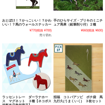
おとぼけ！？かっこいい！？かわ
手のひらサイズ・ブリキのミニチ
いい！？馬のウォールステッカー
ュア馬車（鉛筆削り付）２種
¥770
(税抜 ¥700)
¥660
(税抜 ¥600)
売り切れ
ラッセントレー ダーラナホー
招福 コトバアソビ ポチ袋 馬
ス マグネット ３種【ネコポス
九行久(うまくいく) ３枚セット