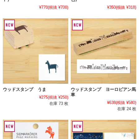
¥770
(税抜 ¥700)
¥350
(税抜 ¥318)
ウッドスタンプ うま
ウッドスタンプ ヨーロピアン馬
車
¥275
(税抜 ¥250)
¥638
(税抜 ¥580)
在庫 73 枚
在庫 24 枚