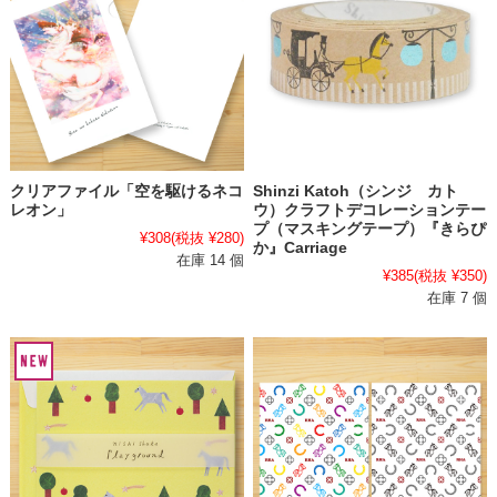
クリアファイル「空を駆けるネコ
Shinzi Katoh（シンジ カト
レオン」
ウ）クラフトデコレーションテー
プ（マスキングテープ）『きらぴ
¥308
(税抜 ¥280)
か』Carriage
在庫 14 個
¥385
(税抜 ¥350)
在庫 7 個