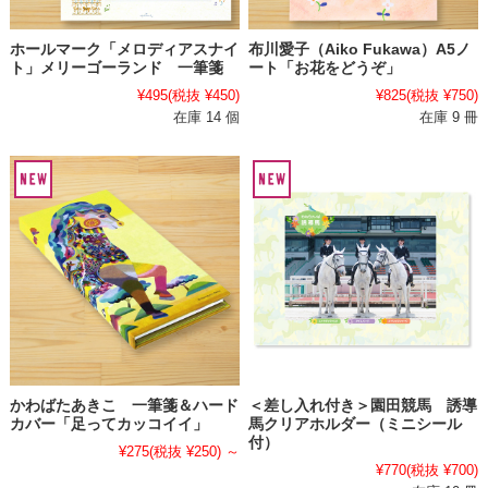
ホールマーク「メロディアスナイ
布川愛子（Aiko Fukawa）A5ノ
ト」メリーゴーランド 一筆箋
ート「お花をどうぞ」
¥495
(税抜 ¥450)
¥825
(税抜 ¥750)
在庫 14 個
在庫 9 冊
かわばたあきこ 一筆箋＆ハード
＜差し入れ付き＞園田競馬 誘導
カバー「足ってカッコイイ」
馬クリアホルダー（ミニシール
付）
¥275
(税抜 ¥250)
～
¥770
(税抜 ¥700)