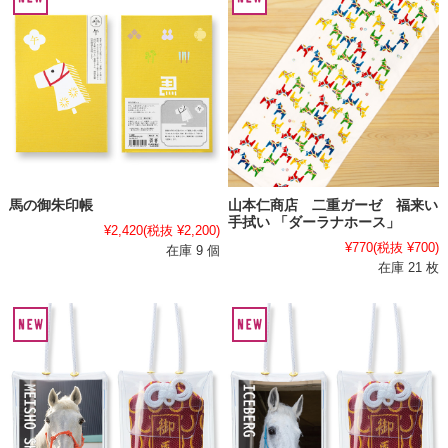
馬の御朱印帳
山本仁商店 二重ガーゼ 福来い
手拭い 「ダーラナホース」
¥2,420
(税抜 ¥2,200)
¥770
(税抜 ¥700)
在庫 9 個
在庫 21 枚