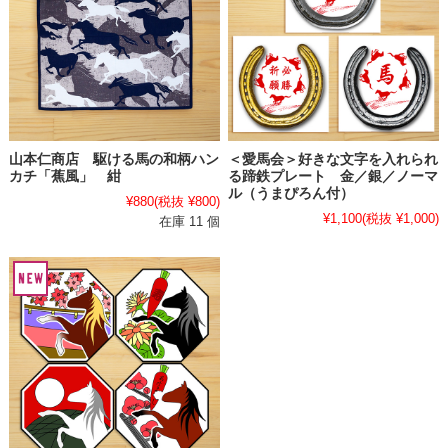
山本仁商店 駆ける馬の和柄ハン
＜愛馬会＞好きな文字を入れられ
カチ「蕉風」 紺
る蹄鉄プレート 金／銀／ノーマ
ル（うまぴろん付）
¥880
(税抜 ¥800)
¥1,100
(税抜 ¥1,000)
在庫 11 個