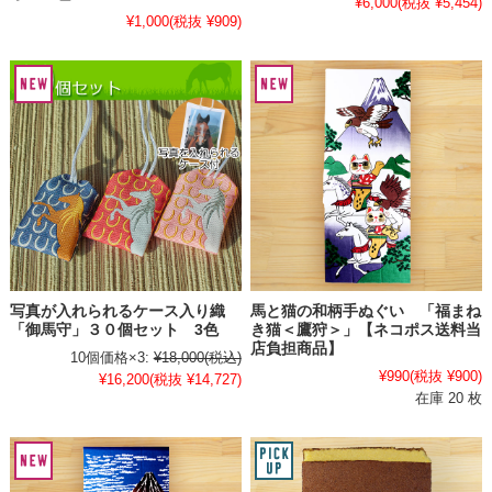
¥6,000
(税抜 ¥5,454)
¥1,000
(税抜 ¥909)
写真が入れられるケース入り織
馬と猫の和柄手ぬぐい 「福まね
「御馬守」３０個セット 3色
き猫＜鷹狩＞」【ネコポス送料当
店負担商品】
10個価格×3:
¥18,000
(税込)
¥990
(税抜 ¥900)
¥16,200
(税抜 ¥14,727)
在庫 20 枚