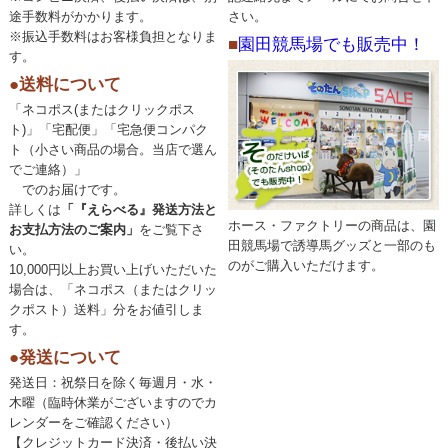
途手数料がかかります。
さい。
※振込手数料はお客様負担となりま
■
園田競馬場でも販売中！
す。
●送料について
「ネコポス(またはクリックポス
ト)」「宅配便」「宅急便コンパク
ト（小さい商品の場合。当店で選ん
でご連絡）」
でのお届けです。
詳しくは
「『えらべる』発送方法と
ホース・ファクトリーの商品は、園
お支払方法のご案内」
をご覧下さ
田競馬場で誘導馬グッズと一部のも
い。
のがご購入いただけます。
10,000円以上お買い上げいただいた
場合は、「ネコポス（またはクリッ
クポスト）送料」分をお値引しま
す。
●発送について
発送日：祝祭日を除く毎週月・水・
木曜（臨時休業がございますのでカ
レンダーをご確認ください）
【クレジットカード決済・後払い決