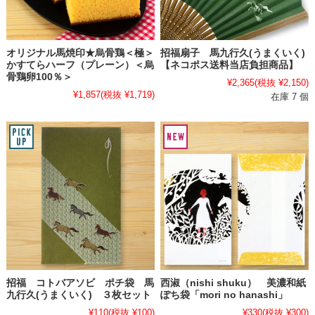
オリジナル馬焼印★烏骨鶏＜極＞
招福扇子 馬九行久(うまくいく)
かすてらハーフ（プレーン）＜烏
【ネコポス送料当店負担商品】
骨鶏卵100％＞
¥2,365
(税抜 ¥2,150)
¥1,857
(税抜 ¥1,719)
在庫 7 個
招福 コトバアソビ ポチ袋 馬
西淑（nishi shuku） 美濃和紙
九行久(うまくいく) ３枚セット
ぽち袋「mori no hanashi」
¥110
(税抜 ¥100)
¥330
(税抜 ¥300)