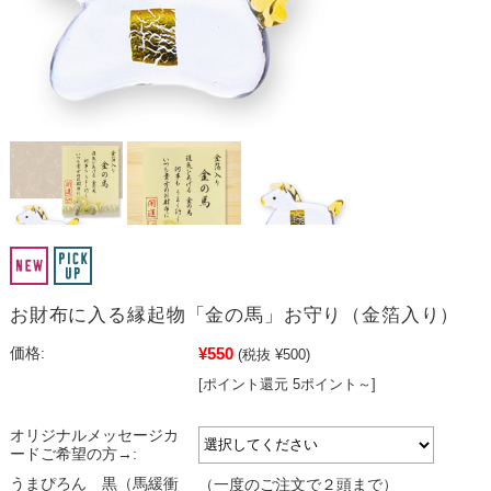
お財布に入る縁起物「金の馬」お守り（金箔入り）
¥550
価格:
(税抜 ¥500)
[ポイント還元 5ポイント～]
オリジナルメッセージカ
ードご希望の方→:
うまぴろん 黒（馬緩衝
（一度のご注文で２頭まで）