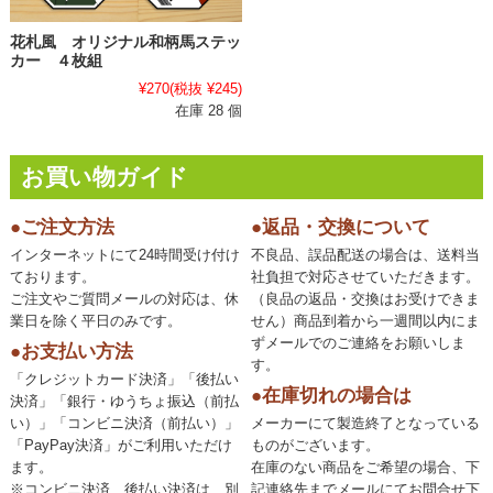
花札風 オリジナル和柄馬ステッ
カー ４枚組
¥270
(税抜 ¥245)
在庫 28 個
お買い物ガイド
●ご注文方法
●返品・交換について
インターネットにて24時間受け付け
不良品、誤品配送の場合は、送料当
ております。
社負担で対応させていただきます。
ご注文やご質問メールの対応は、休
（良品の返品・交換はお受けできま
業日を除く平日のみです。
せん）商品到着から一週間以内にま
ずメールでのご連絡をお願いしま
●お支払い方法
す。
「クレジットカード決済」「後払い
●在庫切れの場合は
決済」「銀行・ゆうちょ振込（前払
い）」「コンビニ決済（前払い）」
メーカーにて製造終了となっている
「PayPay決済」がご利用いただけ
ものがございます。
ます。
在庫のない商品をご希望の場合、下
※コンビニ決済、後払い決済は、別
記連絡先までメールにてお問合せ下