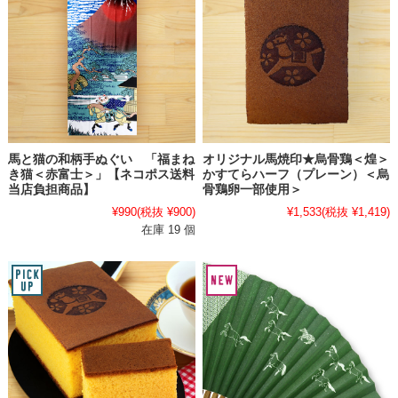
馬と猫の和柄手ぬぐい 「福まね
オリジナル馬焼印★烏骨鶏＜煌＞
き猫＜赤富士＞」【ネコポス送料
かすてらハーフ（プレーン）＜烏
当店負担商品】
骨鶏卵一部使用＞
¥990
(税抜 ¥900)
¥1,533
(税抜 ¥1,419)
在庫 19 個