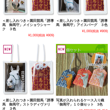
＜差し入れつき＞園田競馬「誘導
＜差し入れつき＞園田競馬「誘導
馬 御馬守」メイショウシャー
馬 御馬守」アイスバーグ ３色
ク ３色
¥1,000
(税抜 ¥909)
¥1,000
(税抜 ¥909)
＜差し入れつき＞園田競馬「誘導
写真が入れられるケース入り織
馬 御馬守」ストラディヴァリ
「御馬守」１０個セット 3色
オ ３色