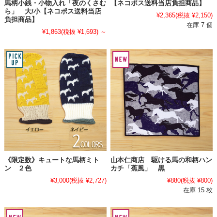
馬柄小銭・小物入れ「夜のくさむ
【ネコポス送料当店負担商品】
ら」 大/小【ネコポス送料当店
¥2,365
(税抜 ¥2,150)
負担商品】
在庫 7 個
¥1,863
(税抜 ¥1,693)
～
《限定数》キュートな馬柄ミト
山本仁商店 駆ける馬の和柄ハン
ン ２色
カチ「蕉風」 黒
¥3,000
(税抜 ¥2,727)
¥880
(税抜 ¥800)
在庫 15 枚