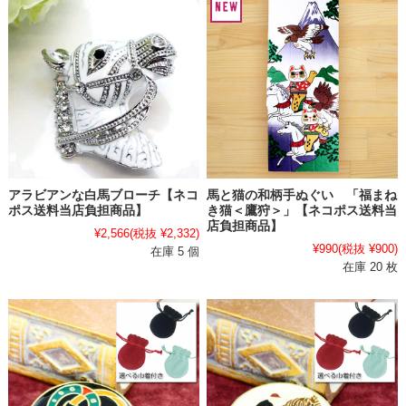
アラビアンな白馬ブローチ【ネコ
馬と猫の和柄手ぬぐい 「福まね
ポス送料当店負担商品】
き猫＜鷹狩＞」【ネコポス送料当
店負担商品】
¥2,566
(税抜 ¥2,332)
¥990
(税抜 ¥900)
在庫 5 個
在庫 20 枚