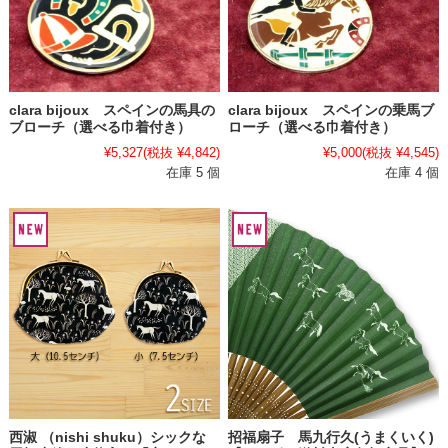
clara bijoux スペインの馬具の
clara bijoux スペインの乗馬ブ
ブローチ（選べる巾着付き）
ローチ（選べる巾着付き）
¥5,327
(税抜 ¥4,842)
¥5,000
(税抜 ¥4,545)
在庫 5 個
在庫 4 個
西淑 （nishi shuku）シックな
招福扇子 馬九行久(うまくいく)