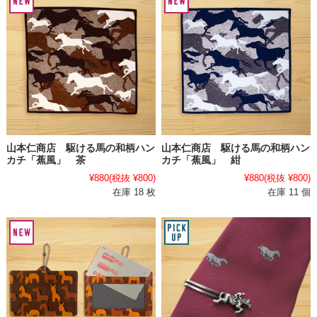
山本仁商店 駆ける馬の和柄ハン
山本仁商店 駆ける馬の和柄ハン
カチ「蕉風」 茶
カチ「蕉風」 紺
¥880
(税抜 ¥800)
¥880
(税抜 ¥800)
在庫 18 枚
在庫 11 個