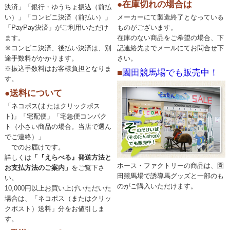
●在庫切れの場合は
決済」「銀行・ゆうちょ振込（前払
い）」「コンビニ決済（前払い）」
メーカーにて製造終了となっている
「PayPay決済」がご利用いただけ
ものがございます。
ます。
在庫のない商品をご希望の場合、下
※コンビニ決済、後払い決済は、別
記連絡先までメールにてお問合せ下
途手数料がかかります。
さい。
※振込手数料はお客様負担となりま
■
園田競馬場でも販売中！
す。
●送料について
「ネコポス(またはクリックポス
ト)」「宅配便」「宅急便コンパク
ト（小さい商品の場合。当店で選ん
でご連絡）」
でのお届けです。
詳しくは
「『えらべる』発送方法と
ホース・ファクトリーの商品は、園
お支払方法のご案内」
をご覧下さ
田競馬場で誘導馬グッズと一部のも
い。
のがご購入いただけます。
10,000円以上お買い上げいただいた
場合は、「ネコポス（またはクリッ
クポスト）送料」分をお値引しま
す。