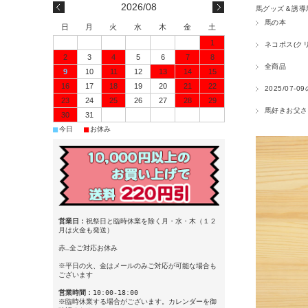
2026/08
馬グッズ＆誘導
馬の本
日
月
火
水
木
金
土
1
ネコポス(ク
2
3
4
5
6
7
8
全商品
9
10
11
12
13
14
15
16
17
18
19
20
21
22
2025/07-
23
24
25
26
27
28
29
馬好きお父さ
30
31
■
■
今日
お休み
営業日：
祝祭日と臨時休業を除く月・水・木（１２
月は火金も発送）
赤…全ご対応お休み
※平日の火、金はメールのみご対応が可能な場合も
ございます
営業時間：
10:00-18:00
※臨時休業する場合がございます。カレンダーを御