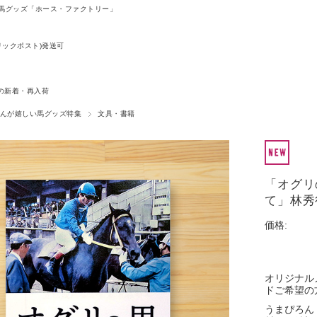
馬グッズ「ホース・ファクトリー」
リックポスト)発送可
09の新着・再入荷
んが嬉しい馬グッズ特集
文具・書籍
「オグリ
て」林秀
価格:
オリジナル
ドご希望の
うまぴろん