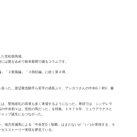
した笠松競馬場。
時には愛を込めて岐阜新聞で綴るコラムです。
編」「２新風編」「３熱狂編」に続く第４弾。
追った。渡辺竜也騎手ら若手の成長ぶり、アンカツさんの中央GⅠ初V、藤
は、聖地巡礼の若者も多く来場するようになった。巻頭では、シンデレラ
馬の中央初Ｖは、笠松の馬だった」を特集。１９７９年、リュウアラナスと
キャップ誕生にもつながった。
。地方所属馬による「中央芝GⅠ制覇」はまだないが「いつか実現する、そ
クセスストーリー実現を夢見ている。