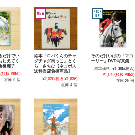
るだけでい
絵本「ロバくんのチャ
そのだけいばの「マコ
おしえてく
グチャグ馬っこ」とく
ーリー」DVD写真集
倉橋耀子
ら さちひ【ネコポス
標準価格:
¥1,395
(税込)
送料当店負担商品】
5
(税抜 ¥650)
¥1,049
(税抜 ¥953)
¥2,020
(税抜 ¥1,836)
在庫 9 個
在庫 25 冊
在庫 4 個