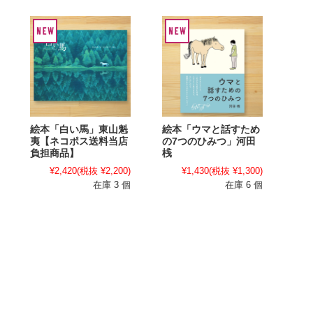
絵本「白い馬」東山魁
絵本「ウマと話すため
夷【ネコポス送料当店
の7つのひみつ」河田
負担商品】
桟
¥2,420
(税抜 ¥2,200)
¥1,430
(税抜 ¥1,300)
在庫 3 個
在庫 6 個