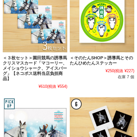
＜３枚セット＞園田競馬の誘導馬
＜そのたんSHOP＞誘導馬とその
クリスマスカード「マコーリー、
たんひめたんステッカー
メイショウシャーク、アイスバー
¥250
(税抜 ¥227)
グ」【ネコポス送料当店負担商
在庫 7 個
品】
¥610
(税抜 ¥554)