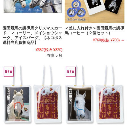
園田競馬の誘導馬クリスマスカー
＜差し入れ付き＞園田競馬の誘導
ド「マコーリー、メイショウシャ
馬コーヒー（２個セット）
ーク、アイスバーグ」【ネコポス
¥760
(税抜 ¥703)
～
送料当店負担商品】
¥352
(税抜 ¥320)
在庫 5 枚