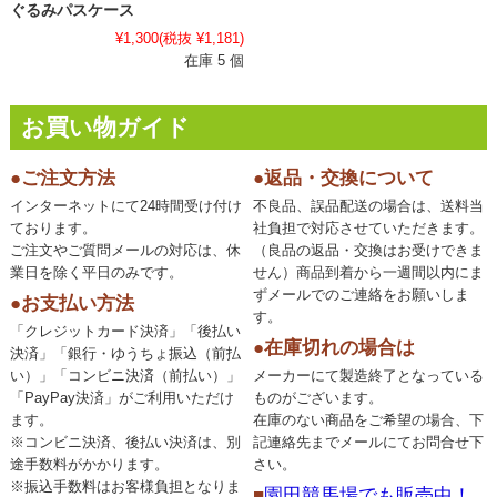
ぐるみパスケース
¥1,300
(税抜 ¥1,181)
在庫 5 個
お買い物ガイド
●ご注文方法
●返品・交換について
インターネットにて24時間受け付け
不良品、誤品配送の場合は、送料当
ております。
社負担で対応させていただきます。
ご注文やご質問メールの対応は、休
（良品の返品・交換はお受けできま
業日を除く平日のみです。
せん）商品到着から一週間以内にま
ずメールでのご連絡をお願いしま
●お支払い方法
す。
「クレジットカード決済」「後払い
●在庫切れの場合は
決済」「銀行・ゆうちょ振込（前払
い）」「コンビニ決済（前払い）」
メーカーにて製造終了となっている
「PayPay決済」がご利用いただけ
ものがございます。
ます。
在庫のない商品をご希望の場合、下
※コンビニ決済、後払い決済は、別
記連絡先までメールにてお問合せ下
途手数料がかかります。
さい。
※振込手数料はお客様負担となりま
■
園田競馬場でも販売中！