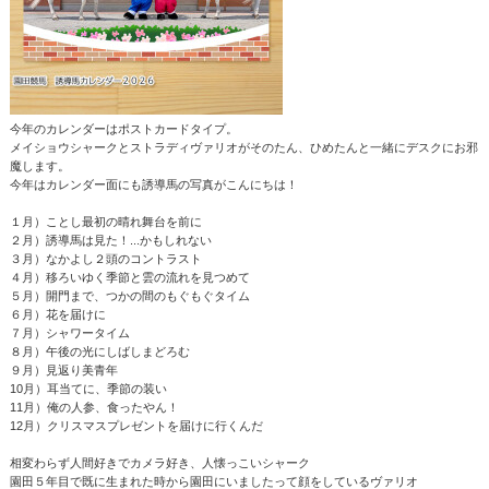
今年のカレンダーはポストカードタイプ。
メイショウシャークとストラディヴァリオがそのたん、ひめたんと一緒にデスクにお邪
魔します。
今年はカレンダー面にも誘導馬の写真がこんにちは！
１月）ことし最初の晴れ舞台を前に
２月）誘導馬は見た！...かもしれない
３月）なかよし２頭のコントラスト
４月）移ろいゆく季節と雲の流れを見つめて
５月）開門まで、つかの間のもぐもぐタイム
６月）花を届けに
７月）シャワータイム
８月）午後の光にしばしまどろむ
９月）見返り美青年
10月）耳当てに、季節の装い
11月）俺の人参、食ったやん！
12月）クリスマスプレゼントを届けに行くんだ
相変わらず人間好きでカメラ好き、人懐っこいシャーク
園田５年目で既に生まれた時から園田にいましたって顔をしているヴァリオ