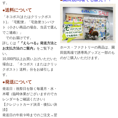
す。
●送料について
「ネコポス(またはクリックポス
ト)」「宅配便」「宅急便コンパク
ト（小さい商品の場合。当店で選ん
でご連絡）」
でのお届けです。
詳しくは
「『えらべる』発送方法と
ホース・ファクトリーの商品は、園
お支払方法のご案内」
をご覧下さ
田競馬場で誘導馬グッズと一部のも
い。
のがご購入いただけます。
10,000円以上お買い上げいただいた
場合は、「ネコポス（またはクリッ
クポスト）送料」分をお値引しま
す。
●発送について
発送日：祝祭日を除く毎週月・水・
木曜（臨時休業がございますのでカ
レンダーをご確認ください）
【クレジットカード決済・後払い決
済】
発送日の午前９時までのご注文→翌