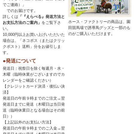
でご連絡）」
でのお届けです。
詳しくは
「『えらべる』発送方法と
ホース・ファクトリーの商品は、園
お支払方法のご案内」
をご覧下さ
田競馬場で誘導馬グッズと一部のも
い。
のがご購入いただけます。
10,000円以上お買い上げいただいた
場合は、「ネコポス（またはクリッ
クポスト）送料」分をお値引しま
す。
●発送について
発送日：祝祭日を除く毎週月・水・
木曜（臨時休業がございますのでカ
レンダーをご確認ください）
【クレジットカード決済・後払い決
済】
発送日の午前９時までのご注文→翌
発送日までに発送（木曜日は当日発
送（臨時休業日となる場合はその前
日））
【上記以外のお支払い方法】
発送日の午前９時までのご入金→翌