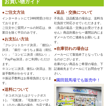
お買い物ガイド
●ご注文方法
●返品・交換について
インターネットにて24時間受け付け
不良品、誤品配送の場合は、送料当
ております。
社負担で対応させていただきます。
ご注文やご質問メールの対応は、休
（良品の返品・交換はお受けできま
業日を除く平日のみです。
せん）商品到着から一週間以内にま
ずメールでのご連絡をお願いしま
●お支払い方法
す。
「クレジットカード決済」「後払い
●在庫切れの場合は
決済」「銀行・ゆうちょ振込（前払
い）」「コンビニ決済（前払い）」
メーカーにて製造終了となっている
「PayPay決済」がご利用いただけ
ものがございます。
ます。
在庫のない商品をご希望の場合、下
※コンビニ決済、後払い決済は、別
記連絡先までメールにてお問合せ下
途手数料がかかります。
さい。
※振込手数料はお客様負担となりま
■
園田競馬場でも販売中！
す。
●送料について
「ネコポス(またはクリックポス
ト)」「宅配便」「宅急便コンパク
ト（小さい商品の場合。当店で選ん