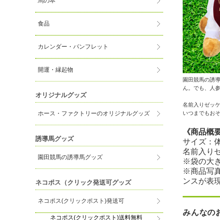
馬の本
食品
カレンダー・パンフレット
開運・縁起物
園田競馬の誘
ん。でも、人
オリジナルグッズ
名前入りゼッ
いつまでもお
ホース・ファクトリーのオリジナルグッズ
《商品概
誘導馬グッズ
サイズ：体
名前入り
園田競馬の誘導馬グッズ
※袋の大
※商品写
ンスが表
ネコポス（クリック発送可グッズ
ネコポス(クリックポスト)発送可
みんなの
ネコポス(クリックポスト)送料無料