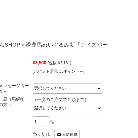
んSHOP＞誘導馬ぬいぐるみ新「アイスバー
¥3,500
(税抜 ¥3,181)
[ポイント還元 35ポイント～]
メッセージカー
方→:
 黒（馬緩衝
（一度のご注文で２頭まで）
の方→:
個
売り切れ