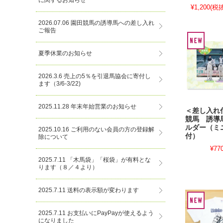
に関するお知らせ
¥1,200
(税抜
2026.07.06 園田競馬の誘導馬への差し入れ
ご報告
夏季休業のお知らせ
2026.3.6 売上の5％を引退馬協会に寄付し
ます（3/6-3/22)
2025.11.28 年末年始営業のお知らせ
＜差し入れ
競馬 誘導
ルダー（ミ
2025.10.16 ご利用のない会員の方の登録解
付）
除について
¥77
2025.7.11 「木馬袋」「桜袋」が有料とな
ります（８／４より）
2025.7.11 送料の表示額が変わります
2025.7.11 お支払いにPayPayが使えるよう
になりました