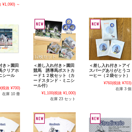
 ¥1,090)
～
付き＞園田
＜差し入れ付き＞園田
＜差し入れ付き＞アイ
馬クリアホ
競馬 誘導馬ポストカ
スバーグありがとうコ
ニシール
ード１２枚セット（カ
ーヒー（２袋セット）
ードスタンド・ミニシ
¥760
(税抜 ¥703)
ール付）
0
(税抜 ¥700)
在庫 3 個
¥1,100
(税抜 ¥1,000)
在庫 10 冊
在庫 23 セット