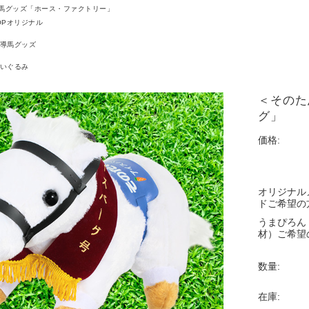
馬グッズ「ホース・ファクトリー」
OPオリジナル
導馬グッズ
いぐるみ
＜そのた
グ」
価格:
オリジナル
ドご希望の
うまぴろん
材）ご希望
数量:
在庫: