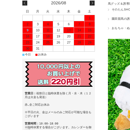
2026/08
馬グッズ＆誘導
そのたんSH
日
月
火
水
木
金
土
1
園田競馬の誘
2
3
4
5
6
7
8
おもちゃ・ぬ
9
10
11
12
13
14
15
16
17
18
19
20
21
22
23
24
25
26
27
28
29
30
31
■
■
今日
お休み
営業日：
祝祭日と臨時休業を除く月・水・木（１２
月は火金も発送）
赤…全ご対応お休み
※平日の火、金はメールのみご対応が可能な場合も
ございます
営業時間：
10:00-18:00
※臨時休業する場合がございます。カレンダーを御