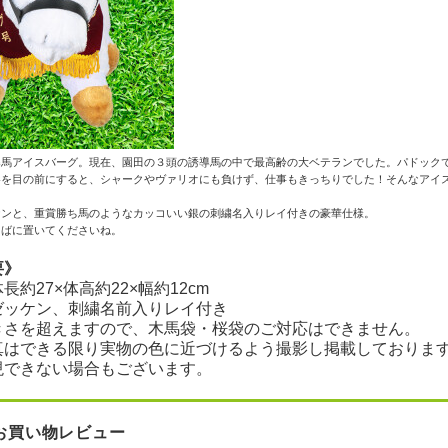
導馬アイスバーグ。現在、園田の３頭の誘導馬の中で最高齢の大ベテランでした。パドック
参を目の前にすると、シャークやヴァリオにも負けず、仕事もきっちりでした！そんなアイ
ケンと、重賞勝ち馬のようなカッコいい銀の刺繍名入りレイ付きの豪華仕様。
そばに置いてくださいね。
要》
長約27×体高約22×幅約12cm
ゼッケン、刺繍名前入りレイ付き
きさを超えますので、木馬袋・桜袋のご対応はできません。
真はできる限り実物の色に近づけるよう撮影し掲載しておりま
現できない場合もございます。
お買い物レビュー