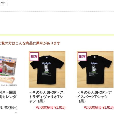
ます！
ご覧の方はこんな商品に興味があります
付き＞園田
＜そのたんSHOP＞ス
＜そのたんSHOP＞ア
馬カレンダ
トラディヴァリオTシ
イスバーグTシャツ
ャツ（黒）
（黒）
¥1,700
(税込)
¥2,000
(税抜 ¥1,818)
¥2,000
(税抜 ¥1,818)
～