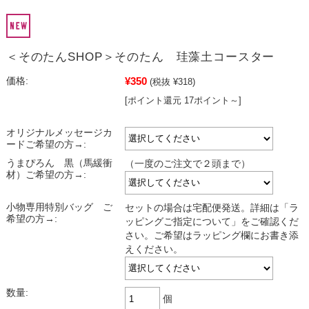
＜そのたんSHOP＞そのたん 珪藻土コースター
¥350
価格:
(税抜 ¥318)
[ポイント還元 17ポイント～]
オリジナルメッセージカ
ードご希望の方→:
うまぴろん 黒（馬緩衝
（一度のご注文で２頭まで）
材）ご希望の方→:
小物専用特別バッグ ご
セットの場合は宅配便発送。詳細は「ラ
希望の方→:
ッピングご指定について」をご確認くだ
さい。ご希望はラッピング欄にお書き添
えください。
数量:
個