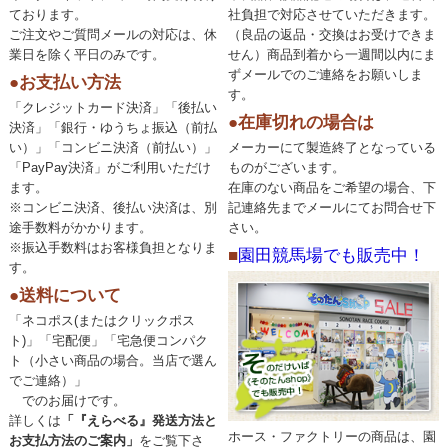
ております。
社負担で対応させていただきます。
ご注文やご質問メールの対応は、休
（良品の返品・交換はお受けできま
業日を除く平日のみです。
せん）商品到着から一週間以内にま
ずメールでのご連絡をお願いしま
●お支払い方法
す。
「クレジットカード決済」「後払い
●在庫切れの場合は
決済」「銀行・ゆうちょ振込（前払
い）」「コンビニ決済（前払い）」
メーカーにて製造終了となっている
「PayPay決済」がご利用いただけ
ものがございます。
ます。
在庫のない商品をご希望の場合、下
※コンビニ決済、後払い決済は、別
記連絡先までメールにてお問合せ下
途手数料がかかります。
さい。
※振込手数料はお客様負担となりま
■
園田競馬場でも販売中！
す。
●送料について
「ネコポス(またはクリックポス
ト)」「宅配便」「宅急便コンパク
ト（小さい商品の場合。当店で選ん
でご連絡）」
でのお届けです。
詳しくは
「『えらべる』発送方法と
ホース・ファクトリーの商品は、園
お支払方法のご案内」
をご覧下さ