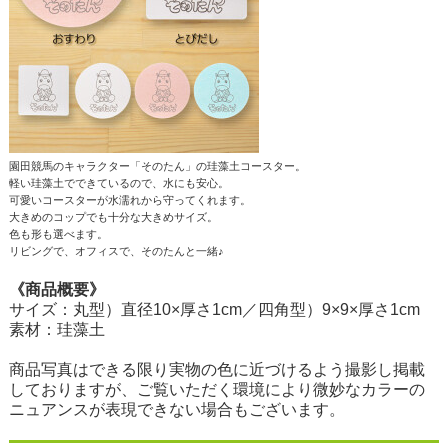
園田競馬のキャラクター「そのたん」の珪藻土コースター。
軽い珪藻土でできているので、水にも安心。
可愛いコースターが水濡れから守ってくれます。
大きめのコップでも十分な大きめサイズ。
色も形も選べます。
リビングで、オフィスで、そのたんと一緒♪
《商品概要》
サイズ：丸型）直径10×厚さ1cm／四角型）9×9×厚さ1cm
素材：珪藻土
商品写真はできる限り実物の色に近づけるよう撮影し掲載
しておりますが、ご覧いただく環境により微妙なカラーの
ニュアンスが表現できない場合もございます。