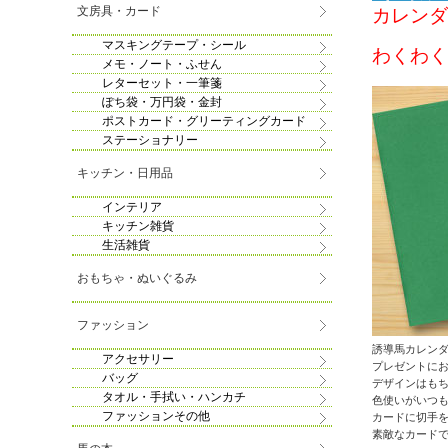
文房具・カード
カレンダ
マスキングテープ・シール
わくわく
メモ・ノート・ふせん
レターセット・一筆箋
ぽち袋・万円袋・金封
ポストカード・グリーティングカード
ステーショナリー
キッチン・日用品
インテリア
キッチン雑貨
生活雑貨
おもちゃ・ぬいぐるみ
ファッション
誘導馬カレン
アクセサリー
プレゼントにお
バッグ
デザインはも
タオル・手拭い・ハンカチ
色使いがいつ
ファッションその他
カードに切手
素敵なカード