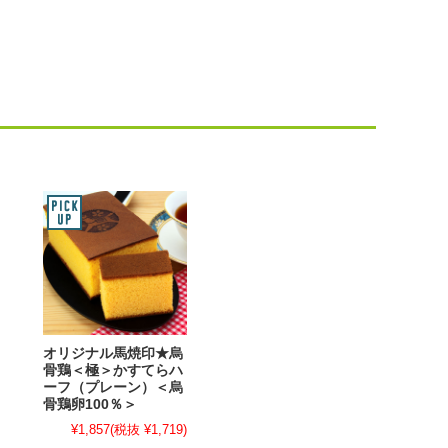
オリジナル馬焼印★烏
骨鶏＜極＞かすてらハ
ーフ（プレーン）＜烏
骨鶏卵100％＞
¥1,857
(税抜 ¥1,719)