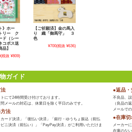
ト》ホー
【ご祈願済】金の馬入
トリー ク
り 織「御馬守」 ３
ード（シー
色
ネコポス送
¥700
(税抜 ¥636)
商品】
0
(税抜 ¥809)
物ガイド
方法
●返品
トにて24時間受け付けております。
不良品、誤
質問メールの対応は、休業日を除く平日のみです。
（良品の返
メールでの
い方法
●在庫切
トカード決済」「後払い決済」「銀行・ゆうちょ振込（前払
ビニ決済（前払い）」「PayPay決済」がご利用いただけま
メーカーに
在庫のない