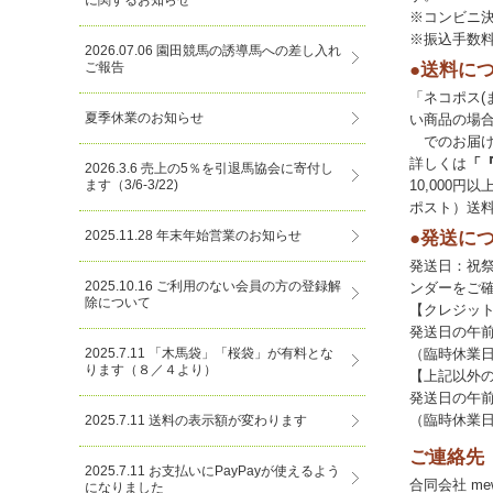
に関するお知らせ
※コンビニ
※振込手数
2026.07.06 園田競馬の誘導馬への差し入れ
●送料に
ご報告
「ネコポス(
夏季休業のお知らせ
い商品の場
でのお届け
詳しくは
「
2026.3.6 売上の5％を引退馬協会に寄付し
10,000
ます（3/6-3/22)
ポスト）送
●発送に
2025.11.28 年末年始営業のお知らせ
発送日：祝
2025.10.16 ご利用のない会員の方の登録解
ンダーをご
除について
【クレジッ
発送日の午
（臨時休業
2025.7.11 「木馬袋」「桜袋」が有料とな
ります（８／４より）
【上記以外
発送日の午
（臨時休業
2025.7.11 送料の表示額が変わります
ご連絡先
2025.7.11 お支払いにPayPayが使えるよう
合同会社 mewto
になりました