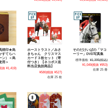
馬焼印★烏
ホーストラスト／みさ
そのだけいばの「マコ
かすてらハ
きちゃん クリスマス
ーリー」DVD写真集
ーン）＜烏
カード３枚セット（寄
標準価格:
¥1,395
(税込)
使用＞
付つき）【ネコポス送
¥1,049
(税抜 ¥953)
料当店負担商品】
税抜 ¥1,419)
在庫 25 冊
¥580
(税抜 ¥527)
在庫 25 枚