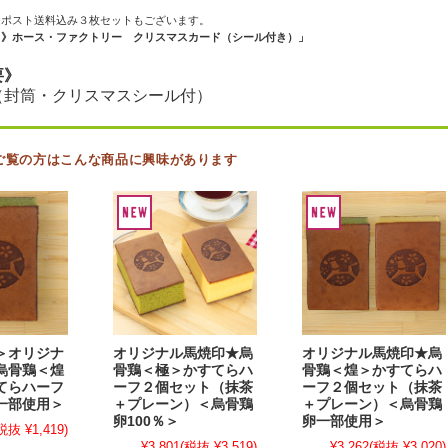
クポスト送料込み３枚セットもございます。
ト》ホース・ファクトリー クリスマスカード（シール付き）」
要》
（封筒・クリスマスシール付）
ご覧の方はこんな商品に興味があります
＞オリジナ
オリジナル馬焼印★烏
オリジナル馬焼印★烏
烏骨鶏＜煌
骨鶏＜極＞かすてらハ
骨鶏＜煌＞かすてらハ
てらハーフ
ーフ２個セット（抹茶
ーフ２個セット（抹茶
一部使用＞
＋プレーン）＜烏骨鶏
＋プレーン）＜烏骨鶏
卵100％＞
卵一部使用＞
税抜 ¥1,419)
¥3,801
(税抜 ¥3,519)
¥3,262
(税抜 ¥3,020)