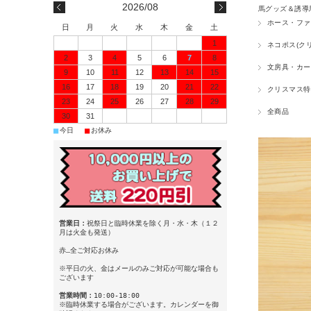
2026/08
馬グッズ＆誘導
ホース・ファ
日
月
火
水
木
金
土
1
ネコポス(ク
2
3
4
5
6
7
8
文房具・カー
9
10
11
12
13
14
15
16
17
18
19
20
21
22
クリスマス特
23
24
25
26
27
28
29
全商品
30
31
■
■
今日
お休み
営業日：
祝祭日と臨時休業を除く月・水・木（１２
月は火金も発送）
赤…全ご対応お休み
※平日の火、金はメールのみご対応が可能な場合も
ございます
営業時間：
10:00-18:00
※臨時休業する場合がございます。カレンダーを御