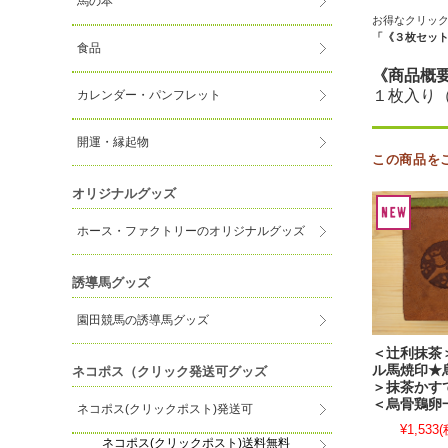
馬の本
お得なクリッ
「《３枚セッ
食品
《商品概
１枚入り
カレンダー・パンフレット
開運・縁起物
この商品を
オリジナルグッズ
ホース・ファクトリーのオリジナルグッズ
誘導馬グッズ
園田競馬の誘導馬グッズ
＜辻利抹茶
ル馬焼印★
ネコポス（クリック発送可グッズ
＞抹茶かす
＜烏骨鶏卵
ネコポス(クリックポスト)発送可
¥1,533
(
ネコポス(クリックポスト)送料無料