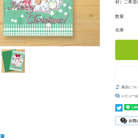
材）ご希望
数量:
在庫:
返品につ
レビュー