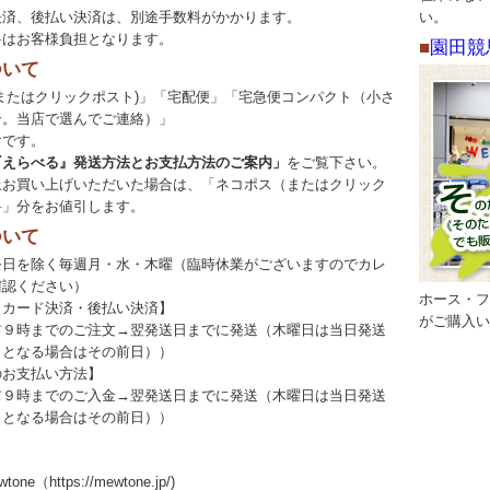
決済、後払い決済は、別途手数料がかかります。
い。
料はお客様負担となります。
■
園田競
ついて
またはクリックポスト)」「宅配便」「宅急便コンパクト（小さ
合。当店で選んでご連絡）」
です。
『えらべる』発送方法とお支払方法のご案内」
をご覧下さい。
円以上お買い上げいただいた場合は、「ネコポス（またはクリック
料」分をお値引します。
ついて
祭日を除く毎週月・水・木曜（臨時休業がございますのでカレ
確認ください）
ホース・フ
トカード決済・後払い決済】
がご購入い
前９時までのご注文→翌発送日までに発送（木曜日は当日発送
日となる場合はその前日））
のお支払い方法】
前９時までのご入金→翌発送日までに発送（木曜日は当日発送
日となる場合はその前日））
ne（https://mewtone.jp/)