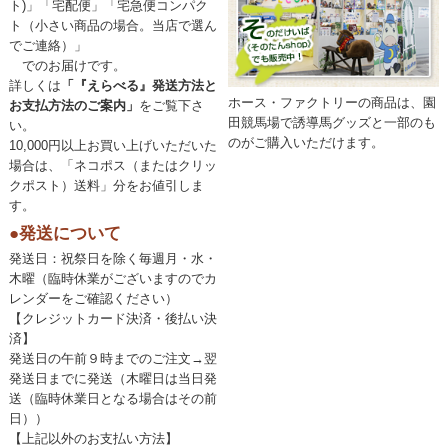
ト)」「宅配便」「宅急便コンパク
ト（小さい商品の場合。当店で選ん
でご連絡）」
でのお届けです。
詳しくは
「『えらべる』発送方法と
ホース・ファクトリーの商品は、園
お支払方法のご案内」
をご覧下さ
田競馬場で誘導馬グッズと一部のも
い。
のがご購入いただけます。
10,000円以上お買い上げいただいた
場合は、「ネコポス（またはクリッ
クポスト）送料」分をお値引しま
す。
●発送について
発送日：祝祭日を除く毎週月・水・
木曜（臨時休業がございますのでカ
レンダーをご確認ください）
【クレジットカード決済・後払い決
済】
発送日の午前９時までのご注文→翌
発送日までに発送（木曜日は当日発
送（臨時休業日となる場合はその前
日））
【上記以外のお支払い方法】