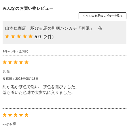
みんなのお買い物レビュー
山本仁商店 駆ける馬の和柄ハンカチ「蕉風」 茶
5.0
(3件)
1件～3件（全3件）
良 様
投稿日：2023年08月18日
紺か黒か茶色で迷い、茶色を選びました。
落ち着いた色味で大変気に入りました。
みはる 様