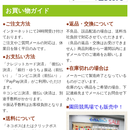
お買い物ガイド
●ご注文方法
●返品・交換について
インターネットにて24時間受け付け
不良品、誤品配送の場合は、送料当
ております。
社負担で対応させていただきます。
ご注文やご質問メールの対応は、休
（良品の返品・交換はお受けできま
業日を除く平日のみです。
せん）商品到着から一週間以内にま
ずメールでのご連絡をお願いしま
●お支払い方法
す。
「クレジットカード決済」「後払い
●在庫切れの場合は
決済」「銀行・ゆうちょ振込（前払
い）」「コンビニ決済（前払い）」
メーカーにて製造終了となっている
「PayPay決済」がご利用いただけ
ものがございます。
ます。
在庫のない商品をご希望の場合、下
※コンビニ決済、後払い決済は、別
記連絡先までメールにてお問合せ下
途手数料がかかります。
さい。
※振込手数料はお客様負担となりま
■
園田競馬場でも販売中！
す。
●送料について
「ネコポス(またはクリックポス