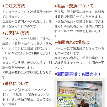
●ご注文方法
●返品・交換について
インターネットにて24時間受け付け
不良品、誤品配送の場合は、送料当
ております。
社負担で対応させていただきます。
ご注文やご質問メールの対応は、休
（良品の返品・交換はお受けできま
業日を除く平日のみです。
せん）商品到着から一週間以内にま
ずメールでのご連絡をお願いしま
●お支払い方法
す。
「クレジットカード決済」「後払い
●在庫切れの場合は
決済」「銀行・ゆうちょ振込（前払
い）」「コンビニ決済（前払い）」
メーカーにて製造終了となっている
「PayPay決済」がご利用いただけ
ものがございます。
ます。
在庫のない商品をご希望の場合、下
※コンビニ決済、後払い決済は、別
記連絡先までメールにてお問合せ下
途手数料がかかります。
さい。
※振込手数料はお客様負担となりま
■
園田競馬場でも販売中！
す。
●送料について
「ネコポス(またはクリックポス
ト)」「宅配便」「宅急便コンパク
ト（小さい商品の場合。当店で選ん
でご連絡）」