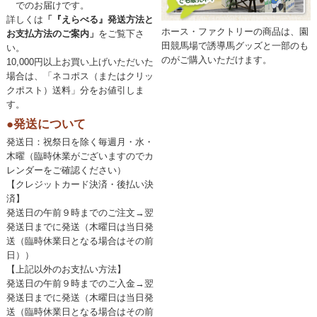
でのお届けです。
詳しくは
「『えらべる』発送方法と
ホース・ファクトリーの商品は、園
お支払方法のご案内」
をご覧下さ
田競馬場で誘導馬グッズと一部のも
い。
のがご購入いただけます。
10,000円以上お買い上げいただいた
場合は、「ネコポス（またはクリッ
クポスト）送料」分をお値引しま
す。
●発送について
発送日：祝祭日を除く毎週月・水・
木曜（臨時休業がございますのでカ
レンダーをご確認ください）
【クレジットカード決済・後払い決
済】
発送日の午前９時までのご注文→翌
発送日までに発送（木曜日は当日発
送（臨時休業日となる場合はその前
日））
【上記以外のお支払い方法】
発送日の午前９時までのご入金→翌
発送日までに発送（木曜日は当日発
送（臨時休業日となる場合はその前