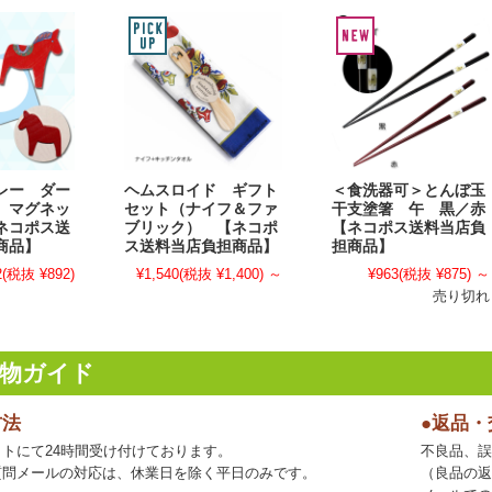
レー ダー
ヘムスロイド ギフト
＜食洗器可＞とんぼ玉
 マグネッ
セット（ナイフ＆ファ
干支塗箸 午 黒／赤
ネコポス送
ブリック） 【ネコポ
【ネコポス送料当店負
商品】
ス送料当店負担商品】
担商品】
2
(税抜 ¥892)
¥1,540
(税抜 ¥1,400)
～
¥963
(税抜 ¥875)
～
売り切れ
物ガイド
方法
●返品
トにて24時間受け付けております。
不良品、誤
質問メールの対応は、休業日を除く平日のみです。
（良品の返