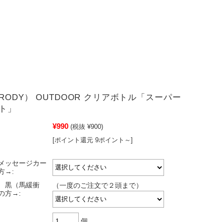
RODY） OUTDOOR クリアボトル「スーパー
ト」
¥990
(税抜 ¥900)
[ポイント還元 9ポイント～]
メッセージカー
方→:
 黒（馬緩衝
（一度のご注文で２頭まで）
の方→:
個