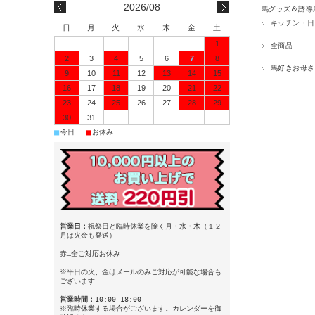
2026/08
馬グッズ＆誘導
キッチン・日
日
月
火
水
木
金
土
1
全商品
2
3
4
5
6
7
8
馬好きお母さ
9
10
11
12
13
14
15
16
17
18
19
20
21
22
23
24
25
26
27
28
29
30
31
■
■
今日
お休み
営業日：
祝祭日と臨時休業を除く月・水・木（１２
月は火金も発送）
赤…全ご対応お休み
※平日の火、金はメールのみご対応が可能な場合も
ございます
営業時間：
10:00-18:00
※臨時休業する場合がございます。カレンダーを御