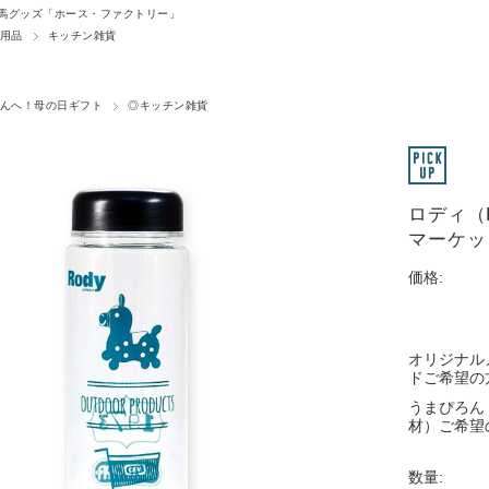
馬グッズ「ホース・ファクトリー」
用品
キッチン雑貨
んへ！母の日ギフト
◎キッチン雑貨
ロディ（
マーケッ
価格:
オリジナル
ドご希望の
うまぴろん
材）ご希望
数量: