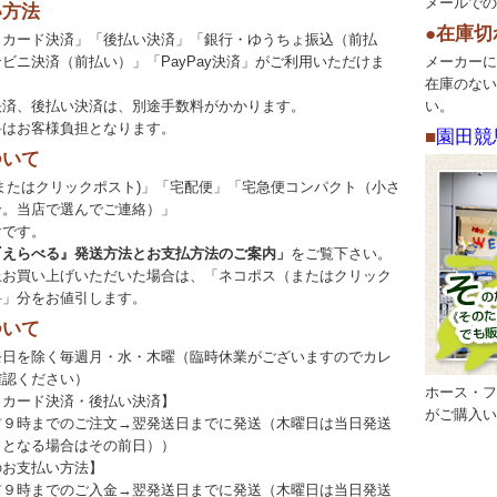
メールでの
い方法
●在庫切
トカード決済」「後払い決済」「銀行・ゆうちょ振込（前払
ビニ決済（前払い）」「PayPay決済」がご利用いただけま
メーカーに
在庫のない
決済、後払い決済は、別途手数料がかかります。
い。
料はお客様負担となります。
■
園田競
ついて
またはクリックポスト)」「宅配便」「宅急便コンパクト（小さ
合。当店で選んでご連絡）」
です。
『えらべる』発送方法とお支払方法のご案内」
をご覧下さい。
円以上お買い上げいただいた場合は、「ネコポス（またはクリック
料」分をお値引します。
ついて
祭日を除く毎週月・水・木曜（臨時休業がございますのでカレ
確認ください）
ホース・フ
トカード決済・後払い決済】
がご購入い
前９時までのご注文→翌発送日までに発送（木曜日は当日発送
日となる場合はその前日））
のお支払い方法】
前９時までのご入金→翌発送日までに発送（木曜日は当日発送