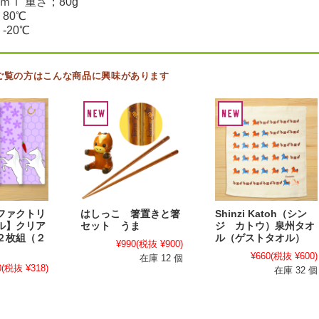
ｍｌ 重さ；80g
80℃
-20℃
ご覧の方はこんな商品に興味があります
ファクトリ
はしっこ 箸置きと箸
Shinzi Katoh（シン
ル】クリア
セット うま
ジ カトウ）泉州タオ
２枚組（２
ル（ゲストタオル）
¥990
(税抜 ¥900)
¥660
(税抜 ¥600)
在庫 12 個
0
(税抜 ¥318)
在庫 32 個