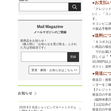
●お支払
「クレジッ
い）」「コン
す。
※コンビニ
※振込手数
●送料に
新商品をお知らせ！
「ネコポス(
（購入時に「お知らせを受け取る」とされ
い商品の場
た方は登録済です）
でのお届け
詳しくは
「
10,000
ポスト）送
変更・解除・お知らせはこちら
●発送に
発送日：祝
ンダーをご
【クレジッ
お知らせ
発送日の午
（臨時休業
【上記以外
2026.8.5 当店ショッピングカートシステム
発送日の午