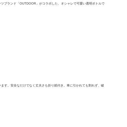
ツブランド「OUTDOOR」がコラボした、オシャレで可愛い透明ボトルで
います。安全なだけでなく丈夫さも折り紙付き。車に引かれても割れず、破