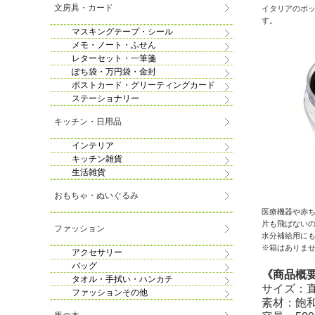
文房具・カード
イタリアのポッ
す。
マスキングテープ・シール
メモ・ノート・ふせん
レターセット・一筆箋
ぽち袋・万円袋・金封
ポストカード・グリーティングカード
ステーショナリー
キッチン・日用品
インテリア
キッチン雑貨
生活雑貨
おもちゃ・ぬいぐるみ
医療機器や赤
片も飛ばない
ファッション
水分補給用に
※箱はありま
アクセサリー
バッグ
《商品概
タオル・手拭い・ハンカチ
サイズ：直径
ファッションその他
素材：飽